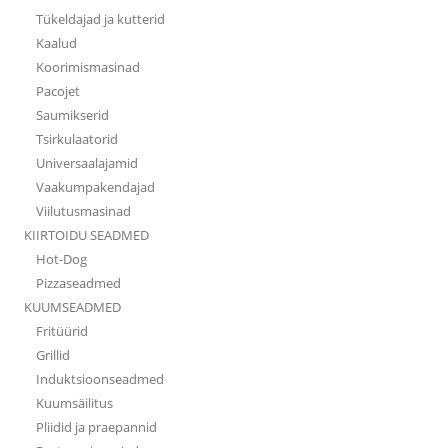
Tükeldajad ja kutterid
Kaalud
Koorimismasinad
Pacojet
Saumikserid
Tsirkulaatorid
Universaalajamid
Vaakumpakendajad
Viilutusmasinad
KIIRTOIDU SEADMED
Hot-Dog
Pizzaseadmed
KUUMSEADMED
Fritüürid
Grillid
Induktsioonseadmed
Kuumsäilitus
Pliidid ja praepannid