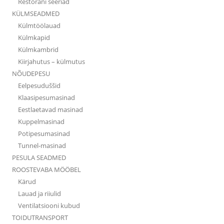
Restorani seeriad
KÜLMSEADMED
Külmtöölauad
Külmkapid
Külmkambrid
Kiirjahutus – külmutus
NÕUDEPESU
Eelpesuduššid
Klaasipesumasinad
Eestlaetavad masinad
Kuppelmasinad
Potipesumasinad
Tunnel-masinad
PESULA SEADMED
ROOSTEVABA MÖÖBEL
Kärud
Lauad ja riiulid
Ventilatsiooni kubud
TOIDUTRANSPORT