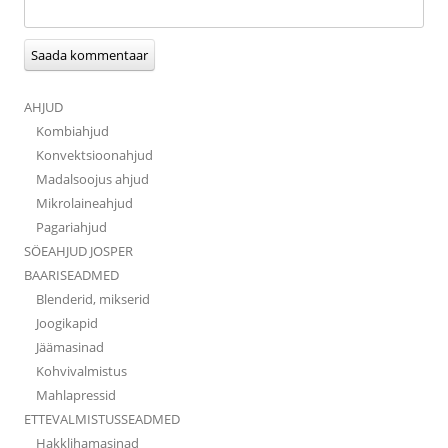
AHJUD
Kombiahjud
Konvektsioonahjud
Madalsoojus ahjud
Mikrolaineahjud
Pagariahjud
SÖEAHJUD JOSPER
BAARISEADMED
Blenderid, mikserid
Joogikapid
Jäämasinad
Kohvivalmistus
Mahlapressid
ETTEVALMISTUSSEADMED
Hakklihamasinad