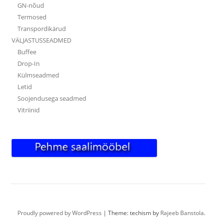
GN-nõud
Termosed
Transpordikärud
VÄLJASTUSSEADMED
Buffee
Drop-In
Külmseadmed
Letid
Soojendusega seadmed
Vitriinid
Proudly powered by WordPress
|
Theme: techism by
Rajeeb Banstola
.