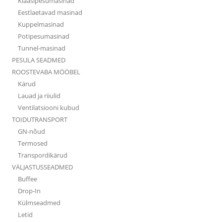
Klaasipesumasinad
Eestlaetavad masinad
Kuppelmasinad
Potipesumasinad
Tunnel-masinad
PESULA SEADMED
ROOSTEVABA MÖÖBEL
Kärud
Lauad ja riiulid
Ventilatsiooni kubud
TOIDUTRANSPORT
GN-nõud
Termosed
Transpordikärud
VÄLJASTUSSEADMED
Buffee
Drop-In
Külmseadmed
Letid