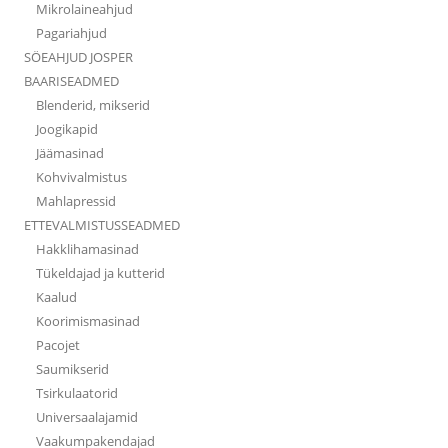
Mikrolaineahjud
Pagariahjud
SÖEAHJUD JOSPER
BAARISEADMED
Blenderid, mikserid
Joogikapid
Jäämasinad
Kohvivalmistus
Mahlapressid
ETTEVALMISTUSSEADMED
Hakklihamasinad
Tükeldajad ja kutterid
Kaalud
Koorimismasinad
Pacojet
Saumikserid
Tsirkulaatorid
Universaalajamid
Vaakumpakendajad