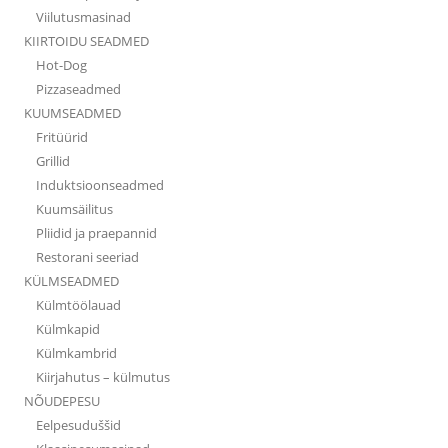
Viilutusmasinad
KIIRTOIDU SEADMED
Hot-Dog
Pizzaseadmed
KUUMSEADMED
Fritüürid
Grillid
Induktsioonseadmed
Kuumsäilitus
Pliidid ja praepannid
Restorani seeriad
KÜLMSEADMED
Külmtöölauad
Külmkapid
Külmkambrid
Kiirjahutus – külmutus
NÕUDEPESU
Eelpesuduššid