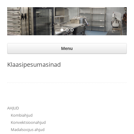
Suurköögiseadmed
Professional help for proffs
Ski
Menu
con
Klaasipesumasinad
AHJUD
Kombiahjud
Konvektsioonahjud
Madalsoojus ahjud