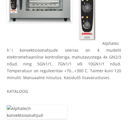
Alphatec
h´i konvektsioonahjude seerias on 4 mudelit
elektromehaanilise kontrolleriga, mahutavustega 4x GN2/3
nõud, ning 5GN1/1, 7GN1/1 või 10GN1/1 nõud.
Temperatuur on reguleeritav +70…+300 C. Taimer kuni 120
minutit. Manuaalne niisutus. Käsidušš lisavarustuses.
KATALOOG