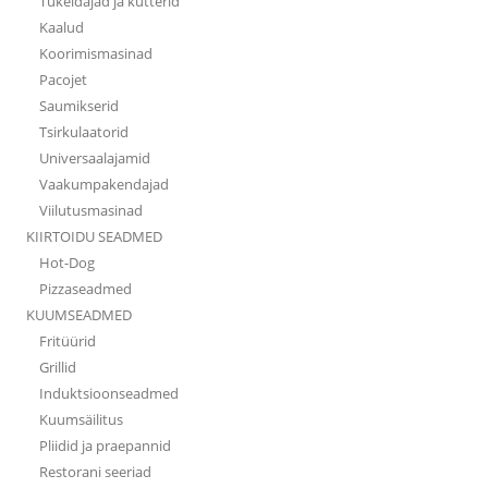
Tükeldajad ja kutterid
Kaalud
Koorimismasinad
Pacojet
Saumikserid
Tsirkulaatorid
Universaalajamid
Vaakumpakendajad
Viilutusmasinad
KIIRTOIDU SEADMED
Hot-Dog
Pizzaseadmed
KUUMSEADMED
Fritüürid
Grillid
Induktsioonseadmed
Kuumsäilitus
Pliidid ja praepannid
Restorani seeriad