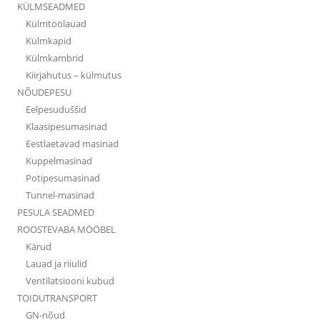
KÜLMSEADMED
Külmtöölauad
Külmkapid
Külmkambrid
Kiirjahutus – külmutus
NÕUDEPESU
Eelpesuduššid
Klaasipesumasinad
Eestlaetavad masinad
Kuppelmasinad
Potipesumasinad
Tunnel-masinad
PESULA SEADMED
ROOSTEVABA MÖÖBEL
Kärud
Lauad ja riiulid
Ventilatsiooni kubud
TOIDUTRANSPORT
GN-nõud