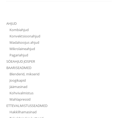
AHJUD
Kombiahjud
Konvektsioonahjud
Madalsoojus ahjud
Mikrolaineahjud
Pagariahjud
SÖEAHJUD JOSPER
BAARISEADMED
Blenderid, mikserid
Joogikapid
Jäämasinad
Kohvivalmistus
Mahlapressid
ETTEVALMISTUSSEADMED
Hakklihamasinad