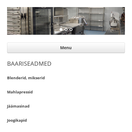
Suurköögiseadmed
Professional help for proffs
Ski
Menu
con
BAARISEADMED
Blenderid, mikserid
Mahlapressid
Jäämasinad
Joogikapid