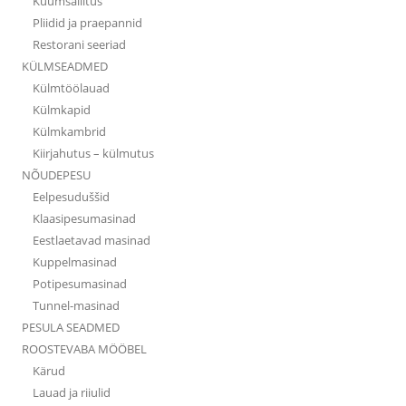
Kuumsäilitus
Pliidid ja praepannid
Restorani seeriad
KÜLMSEADMED
Külmtöölauad
Külmkapid
Külmkambrid
Kiirjahutus – külmutus
NÕUDEPESU
Eelpesuduššid
Klaasipesumasinad
Eestlaetavad masinad
Kuppelmasinad
Potipesumasinad
Tunnel-masinad
PESULA SEADMED
ROOSTEVABA MÖÖBEL
Kärud
Lauad ja riiulid