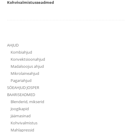
Kohvivalmistusseadmed
AHJUD
Kombiahjud
Konvektsioonahjud
Madalsoojus ahjud
Mikrolaineahjud
Pagariahjud
SÖEAHJUD JOSPER
BAARISEADMED
Blenderid, mikserid
Joogikapid
Jäämasinad
Kohvivalmistus
Mahlapressid