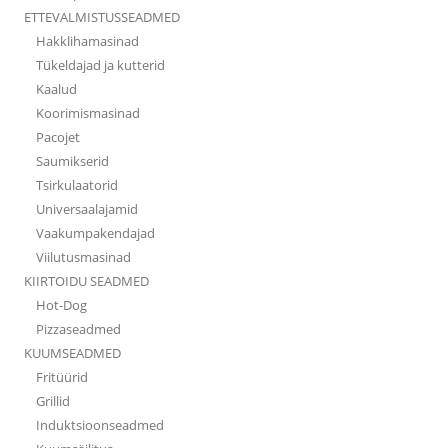
ETTEVALMISTUSSEADMED
Hakklihamasinad
Tükeldajad ja kutterid
Kaalud
Koorimismasinad
Pacojet
Saumikserid
Tsirkulaatorid
Universaalajamid
Vaakumpakendajad
Viilutusmasinad
KIIRTOIDU SEADMED
Hot-Dog
Pizzaseadmed
KUUMSEADMED
Fritüürid
Grillid
Induktsioonseadmed