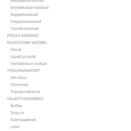
Klaasipesumasinad
Eestlaetavad masinad
Kuppelmasinad
Potipesumasinad
Tunnel-masinad
PESULA SEADMED
ROOSTEVABA MÖÖBEL
Kärud
Lauad ja riiulid
Ventilatsiooni kubud
TOIDUTRANSPORT
GN-nõud
Termosed
Transpordikärud
VÄLJASTUSSEADMED
Buffee
Drop-In
Külmseadmed
Letid