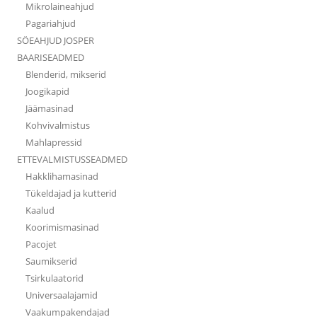
Mikrolaineahjud
Pagariahjud
SÖEAHJUD JOSPER
BAARISEADMED
Blenderid, mikserid
Joogikapid
Jäämasinad
Kohvivalmistus
Mahlapressid
ETTEVALMISTUSSEADMED
Hakklihamasinad
Tükeldajad ja kutterid
Kaalud
Koorimismasinad
Pacojet
Saumikserid
Tsirkulaatorid
Universaalajamid
Vaakumpakendajad