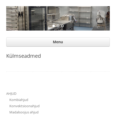
Suurköögiseadmed
Professional help for proffs
Ski
Menu
con
Külmseadmed
AHJUD
Kombiahjud
Konvektsioonahjud
Madalsoojus ahjud