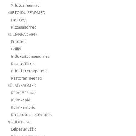
Viilutusmasinad
KIIRTOIDU SEADMED
Hot-Dog
Pizzaseadmed
KUUMSEADMED
Fritüürid
Grillid
Induktsioonseadmed
Kuumsäilitus
Pliidid ja praepannid
Restorani seeriad
KÜLMSEADMED
Külmtöölauad
Külmkapid
Külmkambrid
Kiirjahutus – külmutus
NÕUDEPESU
Eelpesuduššid