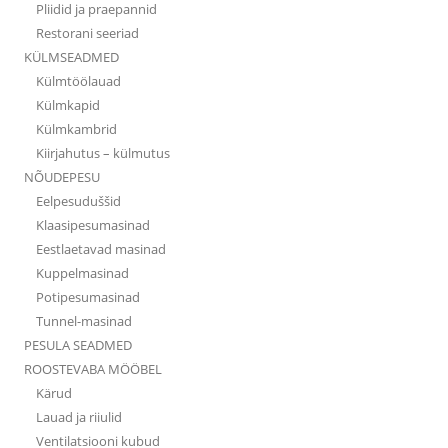
Pliidid ja praepannid
Restorani seeriad
KÜLMSEADMED
Külmtöölauad
Külmkapid
Külmkambrid
Kiirjahutus – külmutus
NÕUDEPESU
Eelpesuduššid
Klaasipesumasinad
Eestlaetavad masinad
Kuppelmasinad
Potipesumasinad
Tunnel-masinad
PESULA SEADMED
ROOSTEVABA MÖÖBEL
Kärud
Lauad ja riiulid
Ventilatsiooni kubud