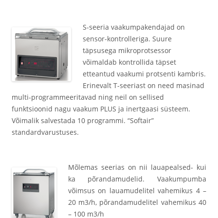
S-seeria vaakumpakendajad on
sensor-kontrolleriga. Suure
täpsusega mikroprotsessor
võimaldab kontrollida täpset
etteantud vaakumi protsenti kambris.
Erinevalt T-seeriast on need masinad
multi-programmeeritavad ning neil on sellised
funktsioonid nagu vaakum PLUS ja inertgaasi süsteem.
Võimalik salvestada 10 programmi. “Softair”
standardvarustuses.
Mõlemas seerias on nii lauapealsed- kui
ka põrandamudelid. Vaakumpumba
võimsus on lauamudelitel vahemikus 4 –
20 m3/h, põrandamudelitel vahemikus 40
– 100 m3/h