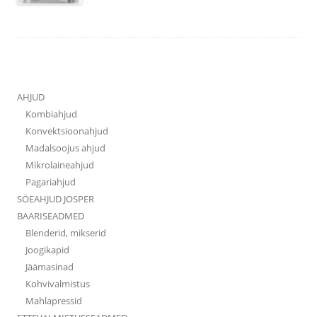
AHJUD
Kombiahjud
Konvektsioonahjud
Madalsoojus ahjud
Mikrolaineahjud
Pagariahjud
SÖEAHJUD JOSPER
BAARISEADMED
Blenderid, mikserid
Joogikapid
Jäämasinad
Kohvivalmistus
Mahlapressid