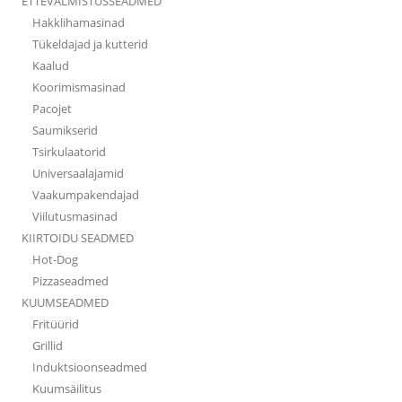
ETTEVALMISTUSSEADMED
Hakklihamasinad
Tükeldajad ja kutterid
Kaalud
Koorimismasinad
Pacojet
Saumikserid
Tsirkulaatorid
Universaalajamid
Vaakumpakendajad
Viilutusmasinad
KIIRTOIDU SEADMED
Hot-Dog
Pizzaseadmed
KUUMSEADMED
Fritüürid
Grillid
Induktsioonseadmed
Kuumsäilitus