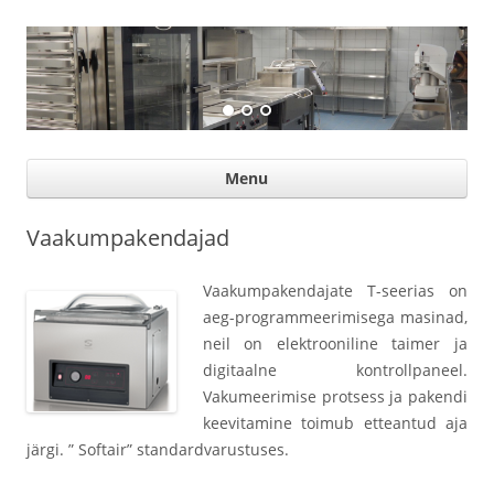
Suurköögiseadmed
Professional help for proffs
Ski
Menu
con
Vaakumpakendajad
Vaakumpakendajate T-seerias on
aeg-programmeerimisega masinad,
neil on elektrooniline taimer ja
digitaalne kontrollpaneel.
Vakumeerimise protsess ja pakendi
keevitamine toimub etteantud aja
järgi. ” Softair” standardvarustuses.