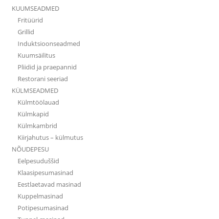
KUUMSEADMED
Fritüürid
Grillid
Induktsioonseadmed
Kuumsäilitus
Pliidid ja praepannid
Restorani seeriad
KÜLMSEADMED
Külmtöölauad
Külmkapid
Külmkambrid
Kiirjahutus – külmutus
NÕUDEPESU
Eelpesuduššid
Klaasipesumasinad
Eestlaetavad masinad
Kuppelmasinad
Potipesumasinad