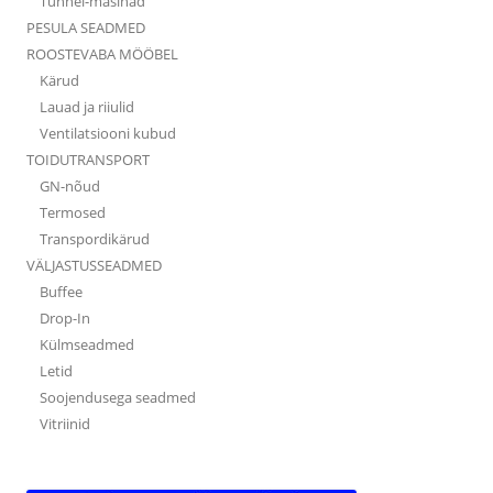
Tunnel-masinad
PESULA SEADMED
ROOSTEVABA MÖÖBEL
Kärud
Lauad ja riiulid
Ventilatsiooni kubud
TOIDUTRANSPORT
GN-nõud
Termosed
Transpordikärud
VÄLJASTUSSEADMED
Buffee
Drop-In
Külmseadmed
Letid
Soojendusega seadmed
Vitriinid