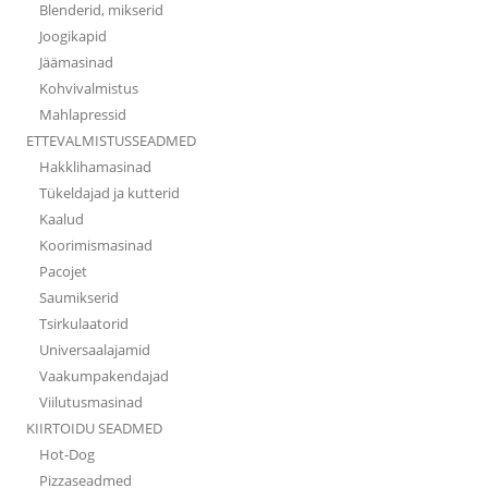
Blenderid, mikserid
Joogikapid
Jäämasinad
Kohvivalmistus
Mahlapressid
ETTEVALMISTUSSEADMED
Hakklihamasinad
Tükeldajad ja kutterid
Kaalud
Koorimismasinad
Pacojet
Saumikserid
Tsirkulaatorid
Universaalajamid
Vaakumpakendajad
Viilutusmasinad
KIIRTOIDU SEADMED
Hot-Dog
Pizzaseadmed