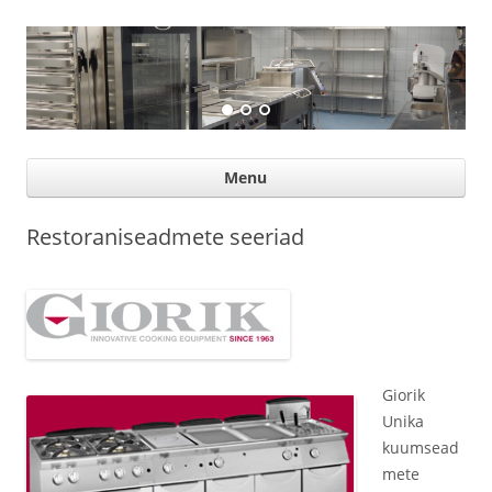
Suurköögiseadmed
Professional help for proffs
Ski
Menu
con
Restoraniseadmete seeriad
Giorik
Unika
kuumsead
mete