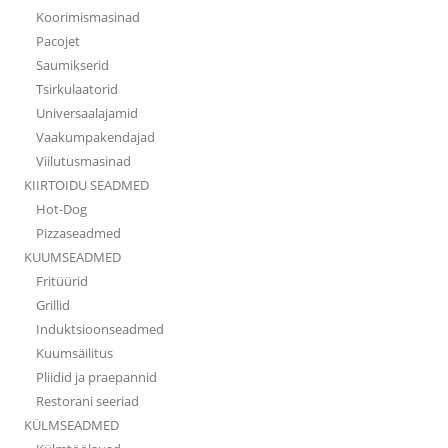
Koorimismasinad
Pacojet
Saumikserid
Tsirkulaatorid
Universaalajamid
Vaakumpakendajad
Viilutusmasinad
KIIRTOIDU SEADMED
Hot-Dog
Pizzaseadmed
KUUMSEADMED
Fritüürid
Grillid
Induktsioonseadmed
Kuumsäilitus
Pliidid ja praepannid
Restorani seeriad
KÜLMSEADMED