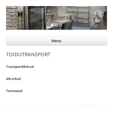
Suurköögiseadmed
Professional help for proffs
Ski
Menu
con
TOIDUTRANSPORT
Transpordikärud
GN-nõud
Termosed