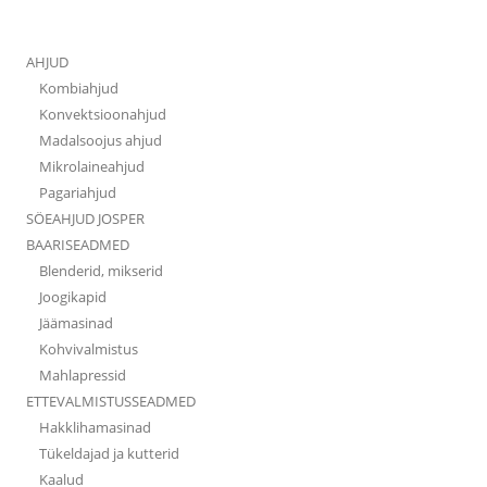
AHJUD
Kombiahjud
Konvektsioonahjud
Madalsoojus ahjud
Mikrolaineahjud
Pagariahjud
SÖEAHJUD JOSPER
BAARISEADMED
Blenderid, mikserid
Joogikapid
Jäämasinad
Kohvivalmistus
Mahlapressid
ETTEVALMISTUSSEADMED
Hakklihamasinad
Tükeldajad ja kutterid
Kaalud