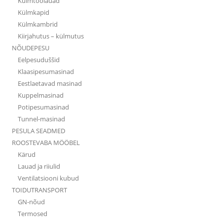
Külmtöölauad
Külmkapid
Külmkambrid
Kiirjahutus – külmutus
NÕUDEPESU
Eelpesuduššid
Klaasipesumasinad
Eestlaetavad masinad
Kuppelmasinad
Potipesumasinad
Tunnel-masinad
PESULA SEADMED
ROOSTEVABA MÖÖBEL
Kärud
Lauad ja riiulid
Ventilatsiooni kubud
TOIDUTRANSPORT
GN-nõud
Termosed