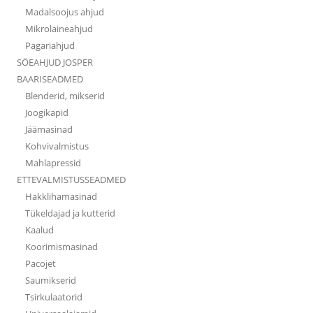
Madalsoojus ahjud
Mikrolaineahjud
Pagariahjud
SÖEAHJUD JOSPER
BAARISEADMED
Blenderid, mikserid
Joogikapid
Jäämasinad
Kohvivalmistus
Mahlapressid
ETTEVALMISTUSSEADMED
Hakklihamasinad
Tükeldajad ja kutterid
Kaalud
Koorimismasinad
Pacojet
Saumikserid
Tsirkulaatorid