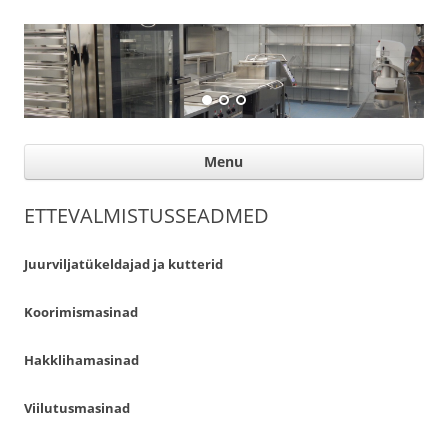
Suurköögiseadmed
Professional help for proffs
Ski
Menu
con
ETTEVALMISTUSSEADMED
Juurviljatükeldajad ja kutterid
Koorimismasinad
Hakklihamasinad
Viilutusmasinad