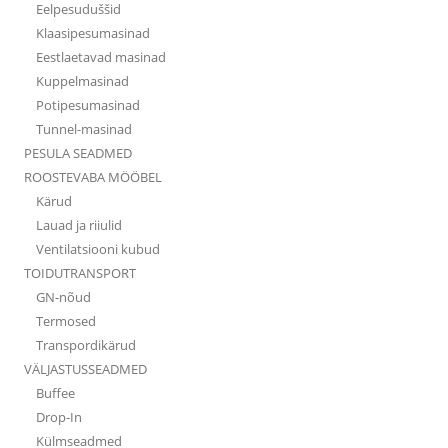
Eelpesuduššid
Klaasipesumasinad
Eestlaetavad masinad
Kuppelmasinad
Potipesumasinad
Tunnel-masinad
PESULA SEADMED
ROOSTEVABA MÖÖBEL
Kärud
Lauad ja riiulid
Ventilatsiooni kubud
TOIDUTRANSPORT
GN-nõud
Termosed
Transpordikärud
VÄLJASTUSSEADMED
Buffee
Drop-In
Külmseadmed