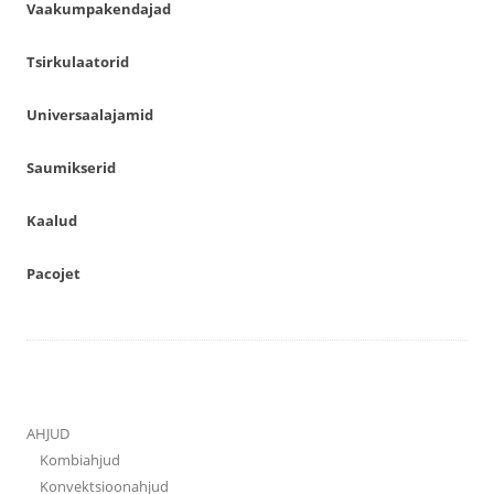
Vaakumpakendajad
Tsirkulaatorid
Universaalajamid
Saumikserid
Kaalud
Pacojet
AHJUD
Kombiahjud
Konvektsioonahjud