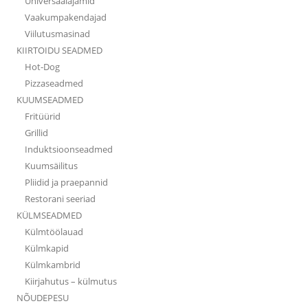
Universaalajamid
Vaakumpakendajad
Viilutusmasinad
KIIRTOIDU SEADMED
Hot-Dog
Pizzaseadmed
KUUMSEADMED
Fritüürid
Grillid
Induktsioonseadmed
Kuumsäilitus
Pliidid ja praepannid
Restorani seeriad
KÜLMSEADMED
Külmtöölauad
Külmkapid
Külmkambrid
Kiirjahutus – külmutus
NÕUDEPESU