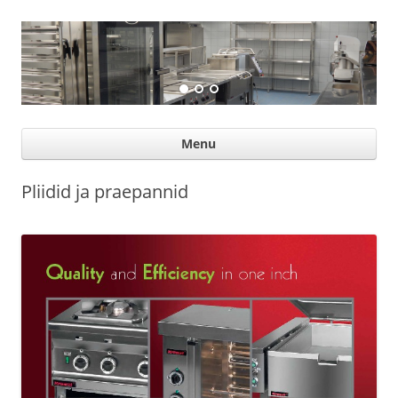
Suurköögiseadmed
Professional help for proffs
Ski
Menu
con
Pliidid ja praepannid