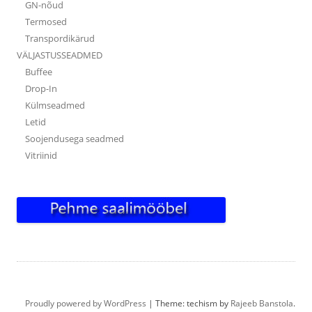
GN-nõud
Termosed
Transpordikärud
VÄLJASTUSSEADMED
Buffee
Drop-In
Külmseadmed
Letid
Soojendusega seadmed
Vitriinid
Proudly powered by WordPress
|
Theme: techism by
Rajeeb Banstola
.