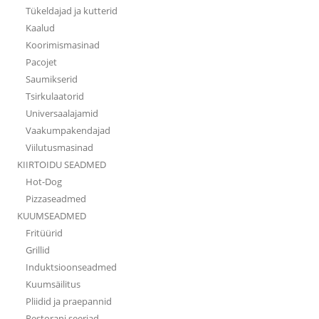
Tükeldajad ja kutterid
Kaalud
Koorimismasinad
Pacojet
Saumikserid
Tsirkulaatorid
Universaalajamid
Vaakumpakendajad
Viilutusmasinad
KIIRTOIDU SEADMED
Hot-Dog
Pizzaseadmed
KUUMSEADMED
Fritüürid
Grillid
Induktsioonseadmed
Kuumsäilitus
Pliidid ja praepannid
Restorani seeriad