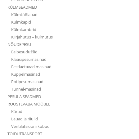
KÜLMSEADMED
Külmtöölauad
Külmkapid
Külmkambrid
Kiirjahutus – külmutus
NÕUDEPESU
Eelpesuduššid
Klaasipesumasinad
Eestlaetavad masinad
Kuppelmasinad
Potipesumasinad
Tunnel-masinad
PESULA SEADMED
ROOSTEVABA MÖÖBEL
Kärud
Lauad ja riiulid
Ventilatsiooni kubud
TOIDUTRANSPORT