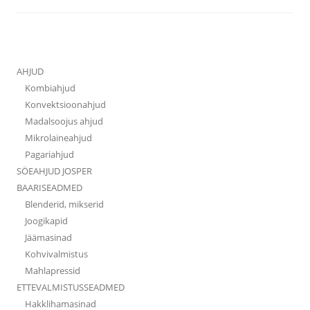
AHJUD
Kombiahjud
Konvektsioonahjud
Madalsoojus ahjud
Mikrolaineahjud
Pagariahjud
SÖEAHJUD JOSPER
BAARISEADMED
Blenderid, mikserid
Joogikapid
Jäämasinad
Kohvivalmistus
Mahlapressid
ETTEVALMISTUSSEADMED
Hakklihamasinad