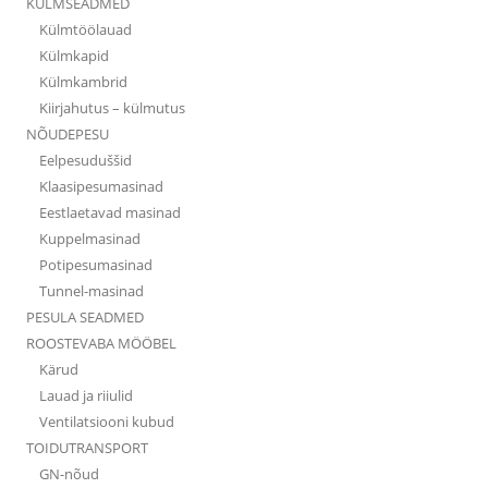
KÜLMSEADMED
Külmtöölauad
Külmkapid
Külmkambrid
Kiirjahutus – külmutus
NÕUDEPESU
Eelpesuduššid
Klaasipesumasinad
Eestlaetavad masinad
Kuppelmasinad
Potipesumasinad
Tunnel-masinad
PESULA SEADMED
ROOSTEVABA MÖÖBEL
Kärud
Lauad ja riiulid
Ventilatsiooni kubud
TOIDUTRANSPORT
GN-nõud