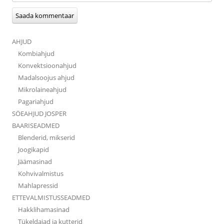
AHJUD
Kombiahjud
Konvektsioonahjud
Madalsoojus ahjud
Mikrolaineahjud
Pagariahjud
SÖEAHJUD JOSPER
BAARISEADMED
Blenderid, mikserid
Joogikapid
Jäämasinad
Kohvivalmistus
Mahlapressid
ETTEVALMISTUSSEADMED
Hakklihamasinad
Tükeldajad ja kutterid