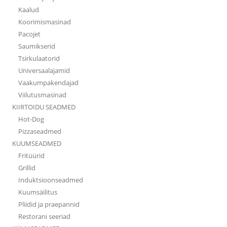
Kaalud
Koorimismasinad
Pacojet
Saumikserid
Tsirkulaatorid
Universaalajamid
Vaakumpakendajad
Viilutusmasinad
KIIRTOIDU SEADMED
Hot-Dog
Pizzaseadmed
KUUMSEADMED
Fritüürid
Grillid
Induktsioonseadmed
Kuumsäilitus
Pliidid ja praepannid
Restorani seeriad