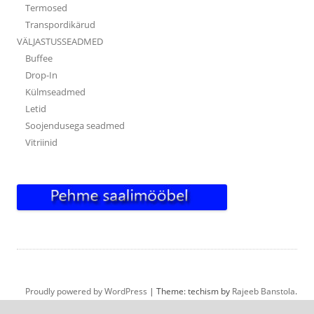
Termosed
Transpordikärud
VÄLJASTUSSEADMED
Buffee
Drop-In
Külmseadmed
Letid
Soojendusega seadmed
Vitriinid
Proudly powered by WordPress
|
Theme: techism by
Rajeeb Banstola
.