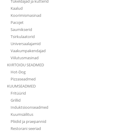
Tükeldajad ja kutterid
Kaalud
Koorimismasinad
Pacojet
Saumikserid
Tsirkulaatorid
Universaalajamid
Vaakumpakendajad
Viilutusmasinad
KIIRTOIDU SEADMED
Hot-Dog
Pizzaseadmed
KUUMSEADMED
Fritüürid
Grillid
Induktsioonseadmed
Kuumsäilitus
Pliidid ja praepannid
Restorani seeriad