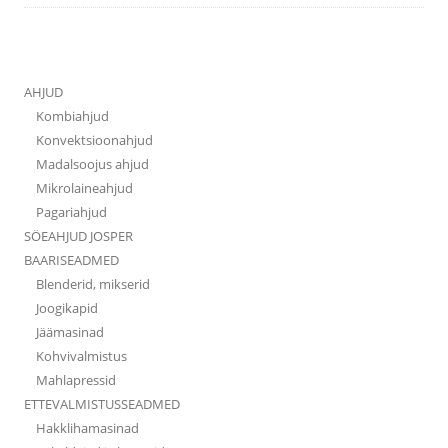
AHJUD
Kombiahjud
Konvektsioonahjud
Madalsoojus ahjud
Mikrolaineahjud
Pagariahjud
SÖEAHJUD JOSPER
BAARISEADMED
Blenderid, mikserid
Joogikapid
Jäämasinad
Kohvivalmistus
Mahlapressid
ETTEVALMISTUSSEADMED
Hakklihamasinad