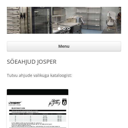
Suurköögiseadmed
Professional help for proffs
Ski
Menu
con
SÖEAHJUD JOSPER
Tutvu ahjude valikuga kataloogist: