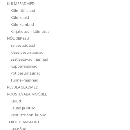
KÜLMSEADMED
Külmtöölauad
Külmkapid
Külmkambrid
Kiirjahutus – külmutus
NÕUDEPESU
Eelpesuduššid
Klaasipesumasinad
Eestlaetavad masinad
Kuppelmasinad
Potipesumasinad
Tunnel-masinad
PESULA SEADMED
ROOSTEVABA MÖÖBEL
Kärud
Lauad ja riiulid
Ventilatsiooni kubud
TOIDUTRANSPORT
GN-nõud