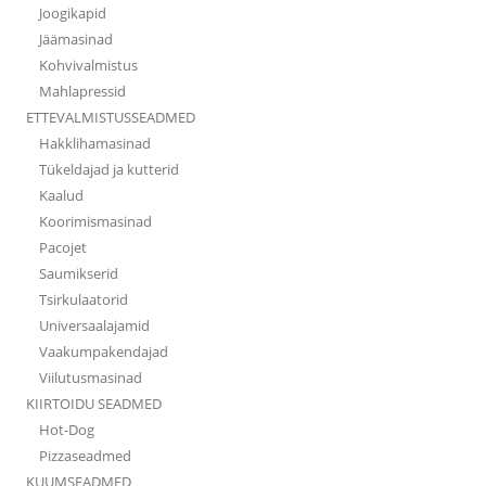
Joogikapid
Jäämasinad
Kohvivalmistus
Mahlapressid
ETTEVALMISTUSSEADMED
Hakklihamasinad
Tükeldajad ja kutterid
Kaalud
Koorimismasinad
Pacojet
Saumikserid
Tsirkulaatorid
Universaalajamid
Vaakumpakendajad
Viilutusmasinad
KIIRTOIDU SEADMED
Hot-Dog
Pizzaseadmed
KUUMSEADMED