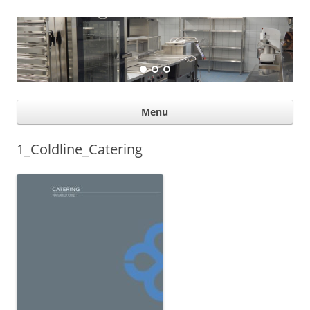
Suurköögiseadmed
Professional help for proffs
Ski
Menu
con
1_Coldline_Catering