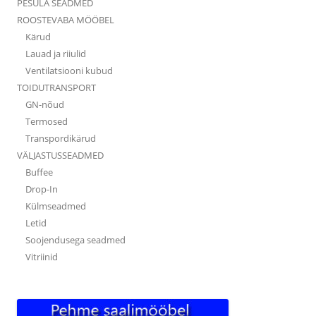
PESULA SEADMED
ROOSTEVABA MÖÖBEL
Kärud
Lauad ja riiulid
Ventilatsiooni kubud
TOIDUTRANSPORT
GN-nõud
Termosed
Transpordikärud
VÄLJASTUSSEADMED
Buffee
Drop-In
Külmseadmed
Letid
Soojendusega seadmed
Vitriinid