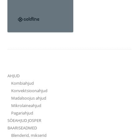
AHJUD
Kombiahjud
Konvektsioonahjud
Madalsoojus ahjud
Mikrolaineahjud
Pagariahjud
SÖEAHJUD JOSPER
BAARISEADMED
Blenderid, mikserid