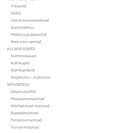
Fritüürid
Grillid
Induktsioonseadmed
Kuumsäilitus
Pliidid ja praepannid
Restorani seeriad
KÜLMSEADMED
Külmtöölauad
Külmkapid
Külmkambrid
Kiirjahutus – külmutus
NÕUDEPESU
Eelpesuduššid
Klaasipesumasinad
Eestlaetavad masinad
Kuppelmasinad
Potipesumasinad
Tunnel-masinad