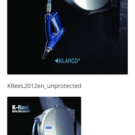
KReeL2012en_unprotected