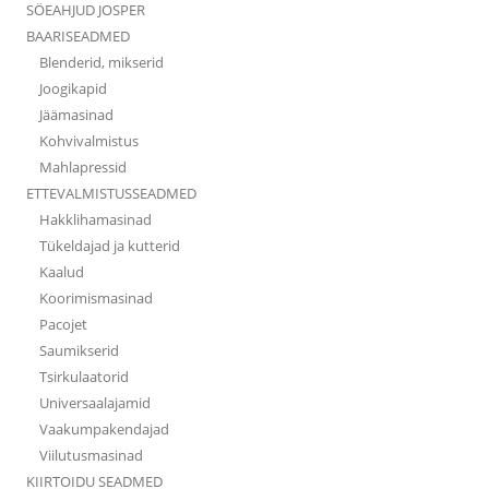
SÖEAHJUD JOSPER
BAARISEADMED
Blenderid, mikserid
Joogikapid
Jäämasinad
Kohvivalmistus
Mahlapressid
ETTEVALMISTUSSEADMED
Hakklihamasinad
Tükeldajad ja kutterid
Kaalud
Koorimismasinad
Pacojet
Saumikserid
Tsirkulaatorid
Universaalajamid
Vaakumpakendajad
Viilutusmasinad
KIIRTOIDU SEADMED