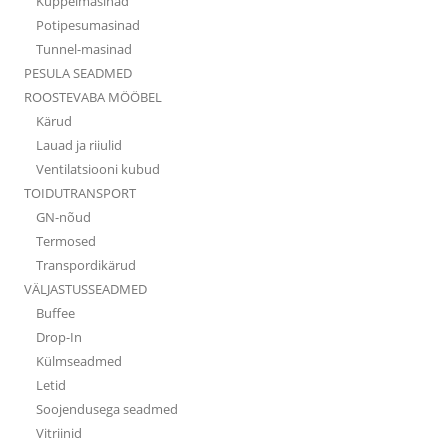
Kuppelmasinad
Potipesumasinad
Tunnel-masinad
PESULA SEADMED
ROOSTEVABA MÖÖBEL
Kärud
Lauad ja riiulid
Ventilatsiooni kubud
TOIDUTRANSPORT
GN-nõud
Termosed
Transpordikärud
VÄLJASTUSSEADMED
Buffee
Drop-In
Külmseadmed
Letid
Soojendusega seadmed
Vitriinid