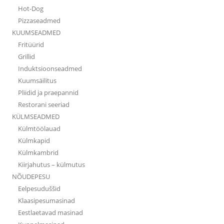
Hot-Dog
Pizzaseadmed
KUUMSEADMED
Fritüürid
Grillid
Induktsioonseadmed
Kuumsäilitus
Pliidid ja praepannid
Restorani seeriad
KÜLMSEADMED
Külmtöölauad
Külmkapid
Külmkambrid
Kiirjahutus – külmutus
NÕUDEPESU
Eelpesuduššid
Klaasipesumasinad
Eestlaetavad masinad