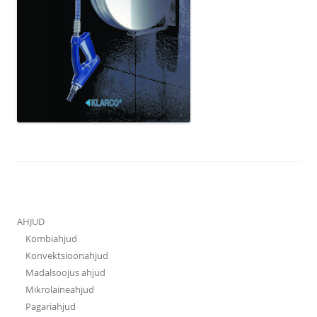
AHJUD
Kombiahjud
Konvektsioonahjud
Madalsoojus ahjud
Mikrolaineahjud
Pagariahjud