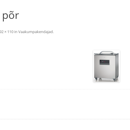
 põr
92 × 110
in
Vaakumpakendajad
.