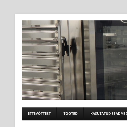
Professional help for proffs
Suurköögiseadmed
ETTEVÕTTEST
TOOTED
KASUTATUD SEADME