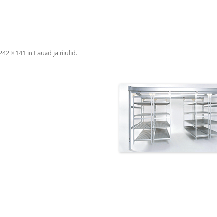
3
242 × 141
in
Lauad ja riiulid
.