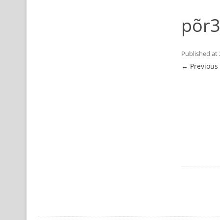
põr
Published
at
← Previous