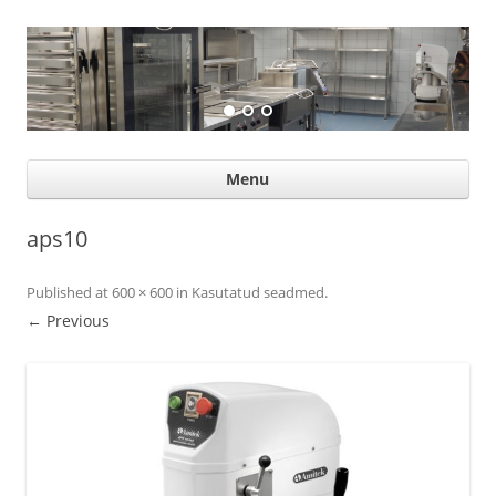
Suurköögiseadmed
Professional help for proffs
Ski
Menu
con
aps10
Published
at
600 × 600
in
Kasutatud seadmed
.
← Previous