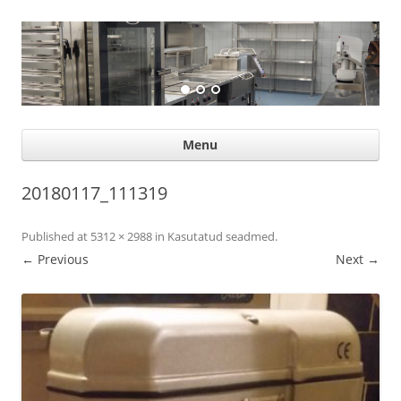
Suurköögiseadmed
Professional help for proffs
Ski
Menu
con
20180117_111319
Published
at
5312 × 2988
in
Kasutatud seadmed
.
← Previous
Next →