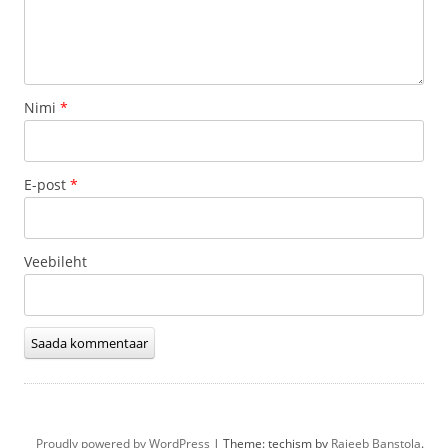
Nimi
*
E-post
*
Veebileht
Proudly powered by WordPress
|
Theme: techism by
Rajeeb Banstola
.