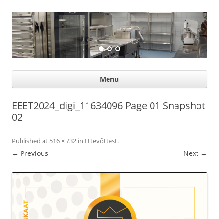
Suurköögiseadmed
Professional help for proffs
Ski
Menu
con
EEET2024_digi_11634096 Page 01 Snapshot
02
Published
at
516 × 732
in
Ettevõttest
.
← Previous
Next →