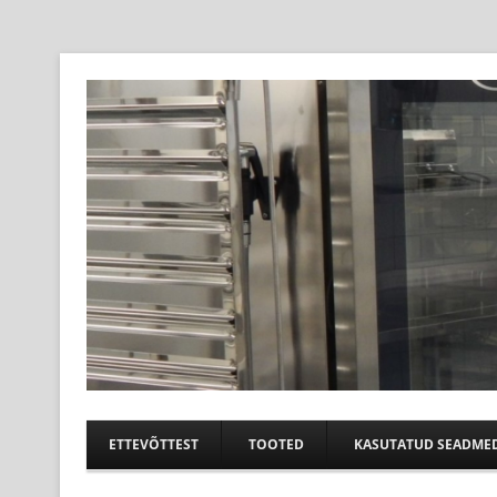
Professional help for proffs
Suurköögiseadmed
ETTEVÕTTEST
TOOTED
KASUTATUD SEADME