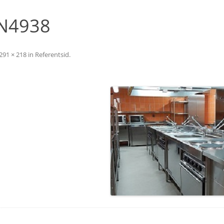
N4938
291 × 218
in
Referentsid
.