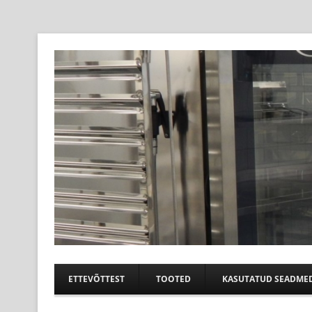
Professional help for proffs
Suurköögiseadmed
ETTEVÕTTEST
TOOTED
KASUTATUD SEADME