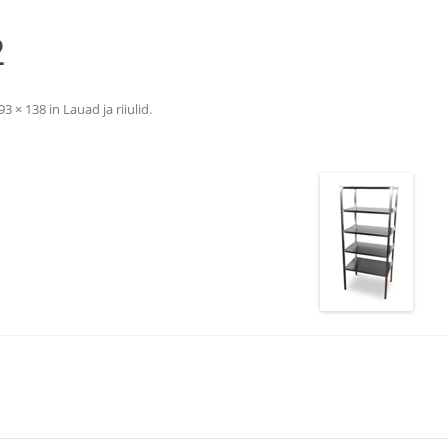
2
93 × 138
in
Lauad ja riiulid
.