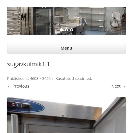
Suurköögiseadmed
Professional help for proffs
Ski
Menu
con
sügavkülmik1.1
Published
at
4608 × 3456
in
Kasutatud seadmed
.
← Previous
Next →