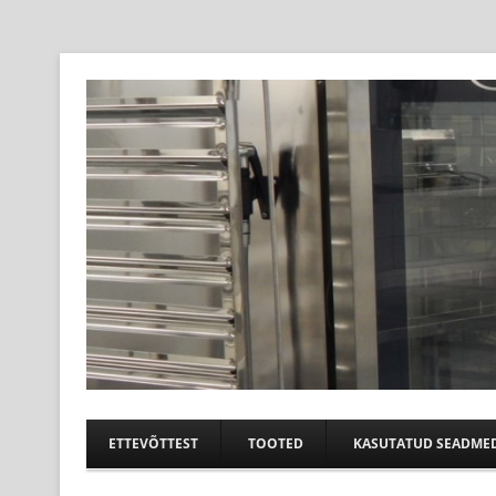
Professional help for proffs
Suurköögiseadmed
ETTEVÕTTEST
TOOTED
KASUTATUD SEADME