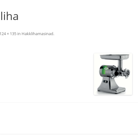
liha
124 × 135
in
Hakklihamasinad
.