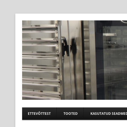
Professional help for proffs
Suurköögiseadmed
ETTEVÕTTEST
TOOTED
KASUTATUD SEADME